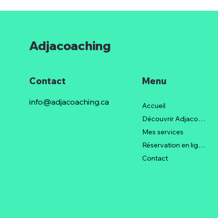
Adjacoaching
Contact
Menu
Burn-out de l’Entrepreneur
: Comment Prévenir
info@adjacoaching.ca
Accueil
l’Épuisement et Retrouver
Découvrir Adjacoaching
l’Équilibre ?
Mes services
Réservation en ligne
Contact