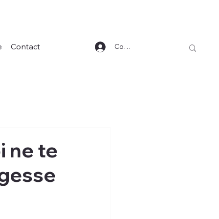
e
Contact
Connexion
i ne te
sagesse