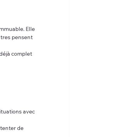
immuable. Elle 
utres pensent 
 déjà complet 
ituations avec 
tenter de 