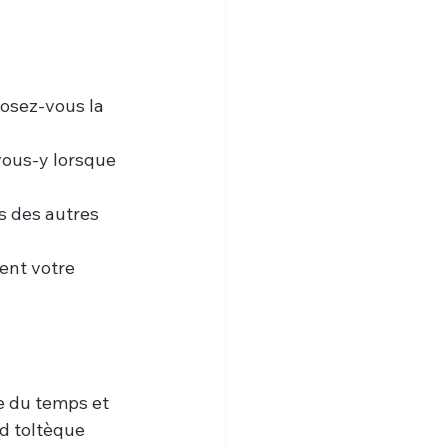
posez-vous la 
-vous-y lorsque 
s des autres 
sent votre 
 du temps et 
rd toltèque 