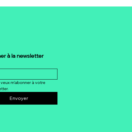
d les Collègues sont
er à la newsletter
 Saison : Rester
ance dans un Bureau
otique
e veux m'abonner à votre 
tter.
Envoyer