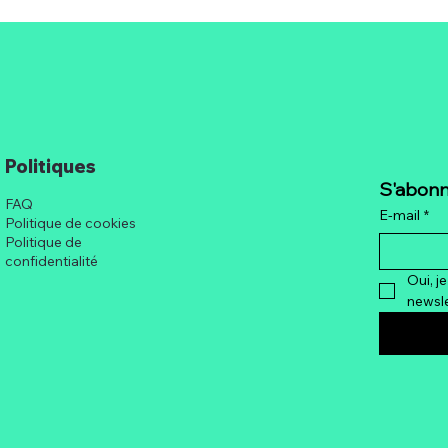
Politiques
La Vulnérabilité au Travail :
Quan
S'abonn
Une Force Sous-Estimée
Hors
FAQ
E-mail
*
Tend
Politique de cookies
Politique de
Cha
confidentialité
Oui, j
newsle