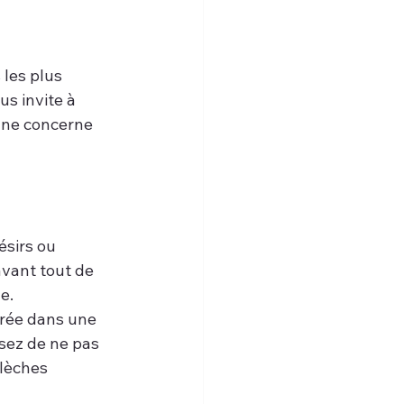
les plus 
s invite à 
t ne concerne 
ésirs ou 
avant tout de 
e.
rée dans une 
issez de ne pas 
flèches 