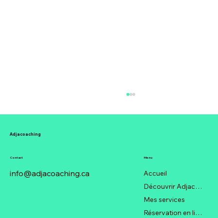
Adjacoaching
Contact
Menu
info@adjacoaching.ca
Accueil
Découvrir Adjacoaching
Mes services
Quand l'entrepreneur veut serrer la vis
Réservation en ligne