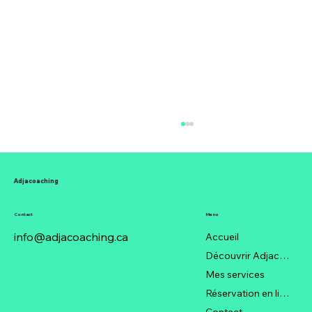
Adjacoaching
Contact
Menu
info@adjacoaching.ca
Accueil
Découvrir Adjacoaching
Mes services
Quand le mauvais service client
Réservation en ligne
devient une épidémie qui ronge votre
Contact