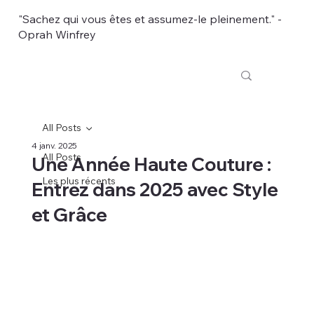
"Sachez qui vous êtes et assumez-le pleinement." -
Oprah Winfrey
All Posts
4 janv. 2025
All Posts
Une Année Haute Couture :
Les plus récents
Entrez dans 2025 avec Style
et Grâce